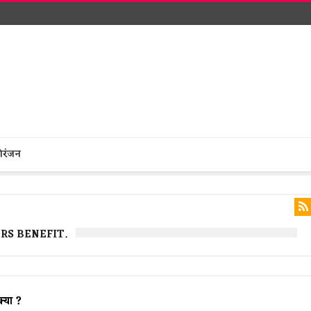
ोरंजन
RS BENEFIT.
्या ?