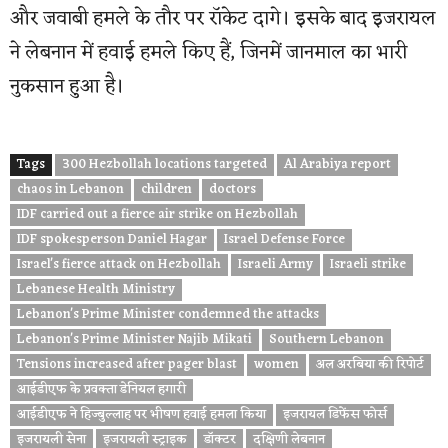
और जवाबी हमले के तौर पर रॉकेट दागे। इसके बाद इजरायल
ने लेबनान में हवाई हमले किए हैं, जिनमें जानमाल का भारी
नुकसान हुआ है।
Tags
300 Hezbollah locations targeted
Al Arabiya report
chaos in Lebanon
children
doctors
IDF carried out a fierce air strike on Hezbollah
IDF spokesperson Daniel Hagar
Israel Defense Force
Israel's fierce attack on Hezbollah
Israeli Army
Israeli strike
Lebanese Health Ministry
Lebanon's Prime Minister condemned the attacks
Lebanon's Prime Minister Najib Mikati
Southern Lebanon
Tensions increased after pager blast
women
अल अरबिया की रिपोर्ट
आईडीएफ के प्रवक्ता डेनियल हगारी
आईडीएफ ने हिज्बुल्लाह पर भीषण हवाई हमला किया
इजरायल डिफेंस फोर्स
इजरायली सेना
इजरायली स्ट्राइक
डॉक्टर
दक्षिणी लेबनान