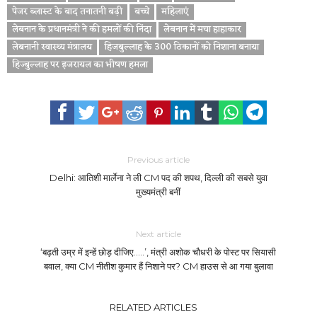
पेजर ब्लास्ट के बाद तनातनी बढ़ी
बच्चे
महिलाएं
लेबनान के प्रधानमंत्री ने की हमलों की निंदा
लेबनान में मचा हाहाकार
लेबनानी स्वास्थ्य मंत्रालय
हिजबुल्लाह के 300 ठिकानों को निशाना बनाया
हिज्बुल्लाह पर इजरायल का भीषण हमला
Previous article
Delhi: आतिशी मार्लेना ने ली CM पद की शपथ, दिल्ली की सबसे युवा
मुख्यमंत्री बनीं
Next article
‘बढ़ती उम्र में इन्हें छोड़ दीजिए…..’, मंत्री अशोक चौधरी के पोस्ट पर सियासी
बवाल, क्या CM नीतीश कुमार हैं निशाने पर? CM हाउस से आ गया बुलावा
RELATED ARTICLES