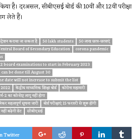
किया है। दरअसल, सीबीएसई बोर्ड की 10वीं और 12वीं परीक्षा
 लेते हैं।
ट्रेशन कराया जा सकता है
50 lakh students
50 लाख छात्र-छात्राएं
entral Board of Secondary Education
corona pandemic
ms
12 board examinations to start in February 2023
 can be done till August 30
he date will not increase to submit the list
t 2022
केंद्रीय माध्यमिक शिक्षा बोर्ड
कोरोना महामारी
्म-2 का कॉन्सेप्ट लागू नहीं होगा
लेकर महत्वपूर्ण सूचना जारी
बोर्ड परीक्षाएं 15 फरवरी से शुरू होंगी
हीं बढ़ेगी डेट
सीबीएसई
n Twitter