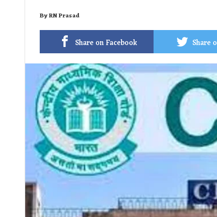
By
RN Prasad
Share on Facebook
Share o