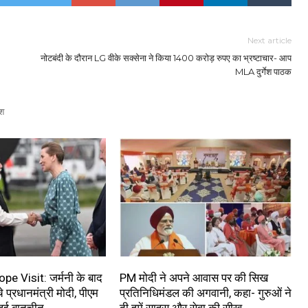
Next article
नोटबंदी के दौरान LG वीके सक्सेना ने किया 1400 करोड़ रुपए का भ्रष्टाचार- आप
MLA दुर्गेश पाठक
श
e Visit: जर्मनी के बाद
PM मोदी ने अपने आवास पर की सिख
चे प्रधानमंत्री मोदी, पीएम
प्रतिनिधिमंडल की अगवानी, कहा- गुरुओं ने
हुई बातचीत
दी हमें साहस और सेवा की सीख