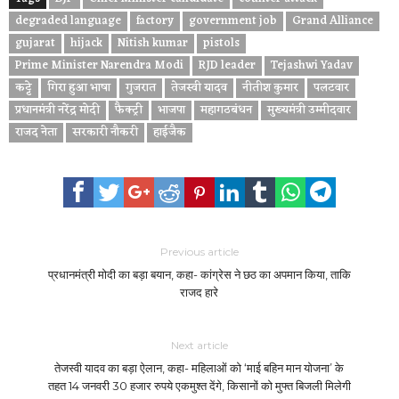
degraded language
factory
government job
Grand Alliance
gujarat
hijack
Nitish kumar
pistols
Prime Minister Narendra Modi
RJD leader
Tejashwi Yadav
कट्टे
गिरा हुआ भाषा
गुजरात
तेजस्वी यादव
नीतीश कुमार
पलटवार
प्रधानमंत्री नरेंद्र मोदी
फैक्ट्री
भाजपा
महागठबंधन
मुख्यमंत्री उम्मीदवार
राजद नेता
सरकारी नौकरी
हाईजैक
Previous article
प्रधानमंत्री मोदी का बड़ा बयान, कहा- कांग्रेस ने छठ का अपमान किया, ताकि
राजद हारे
Next article
तेजस्वी यादव का बड़ा ऐलान, कहा- महिलाओं को ‘माई बहिन मान योजना’ के
तहत 14 जनवरी 30 हजार रुपये एकमुश्त देंगे, किसानों को मुफ्त बिजली मिलेगी