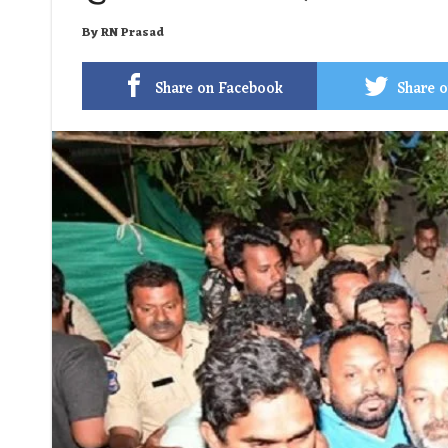
By
RN Prasad
Share on Facebook
Share o