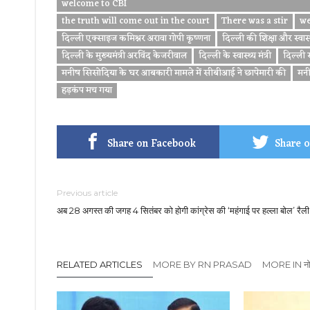
welcome to CBI
the truth will come out in the court
There was a stir
we
दिल्ली एक्साइज कमिश्नर अरावा गोपी कृष्णना
दिल्ली की शिक्षा और स्वास
दिल्ली के मुख्यमंत्री अरविंद केजरीवाल
दिल्ली के स्वास्थ्य मंत्री
दिल्ली
मनीष सिसोदिया के घर आबकारी मामले में सीबीआई ने छापेमारी की
मनी
हड़कंप मच गया
Share on Facebook
Share o
Previous article
अब 28 अगस्त की जगह 4 सितंबर को होगी कांग्रेस की ‘महंगाई पर हल्ला बोल’ रैली
RELATED ARTICLES
MORE BY RN PRASAD
MORE IN नो