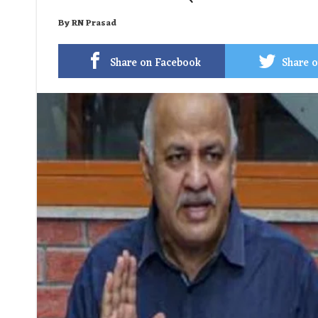
By
RN Prasad
Share on Facebook
Share o