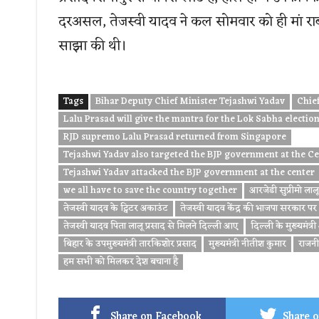
दरअसल, तेजस्वी यादव ने कल सोमवार को ही मां राबड
साझा की थी।
Tags
Bihar Deputy Chief Minister Tejashwi Yadav
Chief
Lalu Prasad will give the mantra for the Lok Sabha electio
RJD supremo Lalu Prasad returned from Singapore
Tejashwi Yadav also targeted the BJP government at the Ce
Tejashwi Yadav attacked the BJP government at the center
we all have to save the country together
आरजेडी सुप्रीमो ला
तेजस्वी यादव के ट्विटर अकाउंट
तेजस्वी यादव केंद्र की भाजपा सरकार पर
तेजस्वी यादव पिता लालू प्रसाद से मिलने दिल्ली आए
दिल्ली के मुख्यमंत्
बिहार के उपमुख्यमंत्री तारकिशोर प्रसाद
मुख्यमंत्री नी‍तीश कुमार
राजनीत
हम सभी को मिलकर देश बचाना है
Share on Facebook
Share o