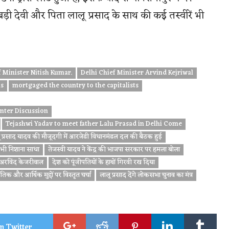
़ी देवी और पिता लालू प्रसाद के साथ की कई तस्वीरें भी
 Minister Nitish Kumar.
Delhi Chief Minister Arvind Kejriwal
ns
mortgaged the country to the capitalists
nter Discussion
Tejashwi Yadav to meet father Lalu Prasad in Delhi Come
लू प्रसाद यादव की मौजूदगी में आरजेडी विधानमंडल दल की बैठक हुई
 भी निशाना साधा
तेजस्वी यादव ने केंद्र की भाजपा सरकार पर हमला बोला
री अरविंद केजरीवाल
देश को पूंजीपतियों के हाथों गिरवी रख दिया
िक और आर्थिक मुद्दों पर विस्तृत चर्चा
लालू प्रसाद देंगे लोकसभा चुनाव का मंत्र
n Twitter