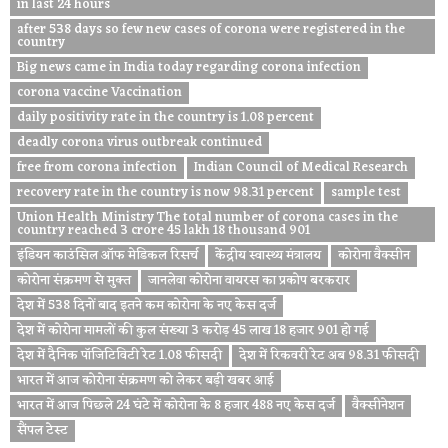
in last 24 hours
after 538 days so few new cases of corona were registered in the
country
Big news came in India today regarding corona infection
corona vaccine Vaccination
daily positivity rate in the country is 1.08 percent
deadly corona virus outbreak continued
free from corona infection
Indian Council of Medical Research
recovery rate in the country is now 98.31 percent
sample test
Union Health Ministry The total number of corona cases in the
country reached 3 crore 45 lakh 18 thousand 901
इंडियन काउंसिल ऑफ मेडिकल रिसर्च
केंद्रीय स्वास्थ्य मंत्रालय
कोरोना वैक्सीन
कोरोना संक्रमण से मुक्त
जानलेवा कोरोना वायरस का प्रकोप बरकरार
देश में 538 दिनों बाद इतने कम कोरोना के नए केस दर्ज
देश में कोरोना मामलों की कुल संख्या 3 करोड़ 45 लाख 18 हजार 901 हो गई
देश में दैनिक पॉजिटिविटी रेट 1.08 फीसदी
देश में रिकवरी रेट अब 98.31 फीसदी
भारत में आज कोरोना संक्रमण को लेकर बड़ी खबर आई
भारत में आज पिछले 24 घंटे में कोरोना के 8 हजार 488 नए केस दर्ज
वैक्सीनेशन
सैंपल टेस्ट