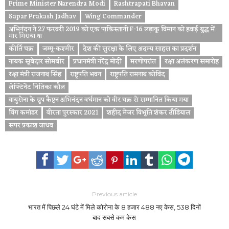
Prime Minister Narendra Modi
Rashtrapati Bhavan
Sapar Prakash Jadhav
Wing Commander
अभिनंदन ने 27 फरवरी 2019 को एक पाकिस्तानी F-16 लड़ाकू विमान को हवाई युद्ध में
मार गिराया था
कीर्ति चक्र
जम्मू-कश्मीर
देश की सुरक्षा के लिए अदम्य साहस का प्रदर्शन
नायक सूबेदार सोमबीर
प्रधानमंत्री नरेंद्र मोदी
मरणोपरांत
रक्षा अलंकरण समारोह
रक्षा मंत्री राजनाथ सिंह
राष्ट्रपति भवन
राष्ट्रपति रामनाथ कोविंद
लेफ्टिनेंट नितिका कौल
वायुसेना के ग्रुप कैप्टन अभिनंदन वर्धमान को वीर चक्र से सम्मानित किया गया
विंग कमांडर
वीरता पुरस्कार 2021
शहीद मेजर विभूति शंकर ढौंडियाल
सपर प्रकाश जाधव
Previous article
भारत में पिछले 24 घंटे में मिले कोरोना के 8 हजार 488 नए केस, 538 दिनों
बाद सबसे कम केस