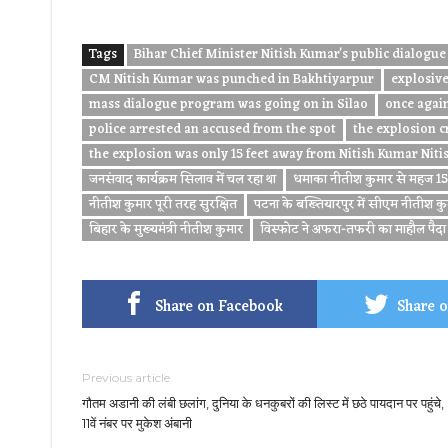
Tags
Bihar Chief Minister Nitish Kumar's public dialogu
CM Nitish Kumar was punched in Bakhtiyarpur
explosiv
mass dialogue program was going on in Silao
once again
police arrested an accused from the spot
the explosion 
the explosion was only 15 feet away from Nitish Kumar Nit
जनसंवाद कार्यक्रम सिलाव में चल रहा था
धमाका नीतीश कुमार से महज 15 
नीतीश कुमार पूरी तरह सुरक्षित
पटना के बख्तियारपुर में सीएम नीतीश कु
बिहार के मुख्यमंत्री नीतीश कुमार
विस्फोट ने अफरा-तफरी का माहौल पैदा
Share on Facebook
Share o
Previous article
गौतम अडानी की लंबी छलांग, दुनिया के धनकुबरों की लिस्ट में छठे पायदान पर पहुंचे,
11वें नंबर पर मुकेश अंबानी