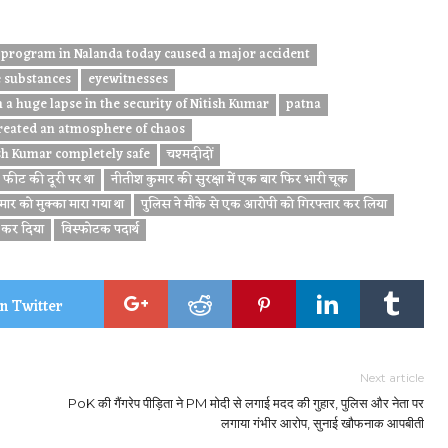
e program in Nalanda today caused a major accident
e substances
eyewitnesses
 a huge lapse in the security of Nitish Kumar
patna
created an atmosphere of chaos
ish Kumar completely safe
चश्मदीदों
फीट की दूरी पर था
नीतीश कुमार की सुरक्षा में एक बार फिर भारी चूक
मार को मुक्का मारा गया था
पुलिस ने मौके से एक आरोपी को गिरफ्तार कर लिया
 कर दिया
विस्फोटक पदार्थ
n Twitter
Next article
PoK की गैंगरेप पीड़िता ने PM मोदी से लगाई मदद की गुहार, पुलिस और नेता पर
लगाया गंभीर आरोप, सुनाई खौफनाक आपबीती