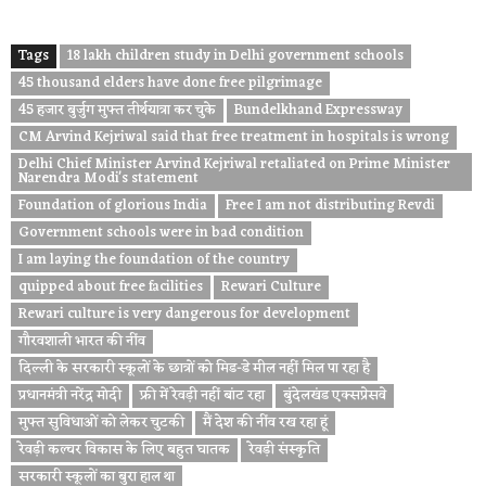
Tags
18 lakh children study in Delhi government schools
45 thousand elders have done free pilgrimage
45 हजार बुर्जुग मुफ्त तीर्थयात्रा कर चुके
Bundelkhand Expressway
CM Arvind Kejriwal said that free treatment in hospitals is wrong
Delhi Chief Minister Arvind Kejriwal retaliated on Prime Minister
Narendra Modi's statement
Foundation of glorious India
Free I am not distributing Revdi
Government schools were in bad condition
I am laying the foundation of the country
quipped about free facilities
Rewari Culture
Rewari culture is very dangerous for development
गौरवशाली भारत की नींव
दिल्ली के सरकारी स्कूलों के छात्रों को मिड-डे मील नहीं मिल पा रहा है
प्रधानमंत्री नरेंद्र मोदी
फ्री में रेवड़ी नहीं बांट रहा
बुंदेलखंड एक्सप्रेसवे
मुफ्त सुविधाओं को लेकर चुटकी
मैं देश की नींव रख रहा हूं
रेवड़ी कल्चर विकास के लिए बहुत घातक
रेवड़ी संस्कृति
सरकारी स्कूलों का बुरा हाल था