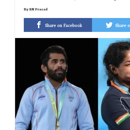
By
RN Prasad
Share on Facebook
Share o