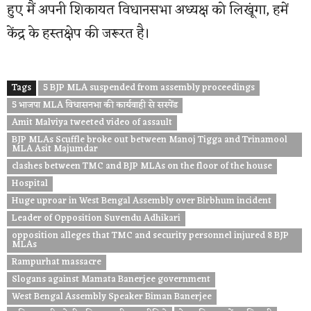
हुए मैं अपनी शिकायत विधानसभा अध्यक्ष को लिखूंगा, हमें
केंद्र के हस्तक्षेप की जरूरत है।
Tags
5 BJP MLA suspended from assembly proceedings
5 भाजपा MLA विधासनभा की कार्यवाही से सस्पेंड
Amit Malviya tweeted video of assault
BJP MLAs Scuffle broke out between Manoj Tigga and Trinamool
MLA Asit Majumdar
clashes between TMC and BJP MLAs on the floor of the house
Hospital
Huge uproar in West Bengal Assembly over Birbhum incident
Leader of Opposition Suvendu Adhikari
opposition alleges that TMC and security personnel injured 8 BJP
MLAs
Rampurhat massacre
Slogans against Mamata Banerjee government
West Bengal Assembly Speaker Biman Banerjee