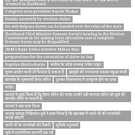
BJP MP Nishikant Dubey has claimed That sister-in-law will be
crowned in Jharkhand
Congress state president Rajesh Thakur
Dumka assembly by-election claims
his wife Kalpana Soren can be handed over the reins of the state
Jharkhand Chief Minister Hemant Soren's hearing in the Election
Commission in the mining lease allocation case is complete
Hemant Soren may be disqualified
JMM's Rajya Sabha member Mahua Maji
preparations for the coronation of sister-in-law
Supriyo Bhattacharya
कांग्रेस के प्रदेश अध्यक्ष राजेश ठाकुर
चुनाव आयोग कभी भी फैसला दे सकता है
झामुमो की राज्यसभा सदस्य महुआ माजी
झारखंड के मुख्यमंत्री हेमंत सोरेन
दुमका विधानसभा में उपचुनाव होने का दावा
बरहेट
भाजपा ने दावा किया है कि हेमंत सोरेन की जगह उनकी पत्नी कल्पना सोरेन को सूबे की
बागडोर सौंपी जा सकती है
भाजपा ने बड़ा दावा किया
भाजपा सांसद निशिकांत दुबे ने दावा किया है कि झारखंड में भाभी जी की ताजपोशी
कराई जाएगी
भाभी जी के ताजपोशी की तैयारी
सुप्रियो भट्टाचार्य
सूबे में राजनीतिक सरगर्मी बढ़ गई