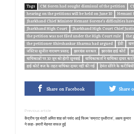
Tags
CM Soren had sought dismissal of the petition
CM
hearing on the petitions will be held on June 10
Hemant S
Jharkhand Chief Minister Hemant Sorene's difficulties have
Jharkhand High Court
Jharkhand High Court Chief Justic
the petition was not filed under the High Court rule
the 
the petitioner Shivshankar Sharma had argued
ईडी
खनन 
जस्टिस सुजीत नारायण प्रसाद
झारखंड सरकार
झारखंड हाई कोर्ट
झा
याचिकाओं पर 10 जून को होगी सुनवाई
याचिकाकर्ता ने याचिका दायर क
हाई कोर्ट रूल के तहत याचिका दायर नहीं की गई
हेमंत सोरेने के करीबियो
Share on Facebook
Share o
Previous article
केंद्रीय गृह मंत्री अमित शाह को पसंद आई फिल्म ‘सम्राट पृथ्वीराज’, अक्षय कुमार
ने कहा- हमारी मेहनत सफल हुई