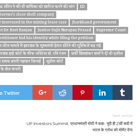
 सोरेन ने की थी याचिका को खारिज करने की मांग
ED
orene's close shell company
 increased in the mining lease case
Jharkhand government
e Dr. Ravi Ranjan
Justice Sujit Narayan Prasad
Supreme Court
petitioner hid his identity while filing the petition
लीज मामले में झारखंड के मुख्यमंत्री हेमंत सोरेने की मुश्किलें बढ़ गई
रखंड हाई कोर्ट के चीफ जस्टिस डॉ. रवि रंजन
प्रार्थी शिवशंकर शर्मा ने दी थी दलील
रते समय अपनी पहचान छिपाई
सुप्रीम कोर्ट
ं के शेल कंपनी
n Twitter
Next article
UP Investors Summit: प्रधानमंत्री मोदी ने कहा- यूपी ही 21वीं सदी में
भारत के ग्रोथ को मोमेंट देगा