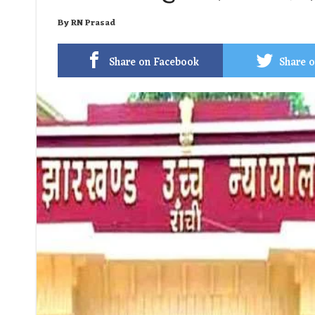
By
RN Prasad
Share on Facebook
Share o