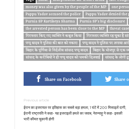
money was also given by the people of the MP
one perso
Pappu Yadav accused the police
Pappu Yadav denied the 
Purnia SP Kartikeya Sharma
Purnia SP's big disclosure
the arrested person has been close to the MP
threat case
गिरफ्तार किए गए व्यक्ति ने कबूल किया
गिरफ्तार व्यक्ति रह चुका है 
पप्पू यादव ने पुलिस की बात को नकारा
पप्पू यादव ने पुलिस पर लगाया आर
बिहार के पूर्णिया से निर्दलीय सांसद पप्पू यादव
बिहार के भोजपुर से एक व
सांसद के करीबियों ने ही पप्पू यादव को धमकी दिलवाई
सांसद के लोगों द्
Share on Facebook
Share o
Previous article
ईरान का इजरायल पर इतिहास का सबसे बड़ा हमला, 1 घंटे में 200 मिसाइलें दागी,
ईरानी राष्ट्रपति ने कहा- यह इजराइली हमले का जवाब, नेतन्याहू ने कहा- इसकी
भारी कीमत चुकानी होगी