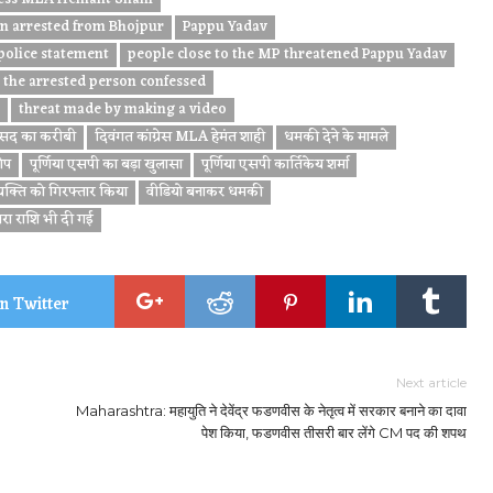
n arrested from Bhojpur
Pappu Yadav
police statement
people close to the MP threatened Pappu Yadav
the arrested person confessed
threat made by making a video
सांसद का करीबी
दिवंगत कांग्रेस MLA हेमंत शाही
धमकी देने के मामले
ोप
पूर्णिया एसपी का बड़ा खुलासा
पूर्णिया एसपी कार्तिकेय शर्मा
्यक्ति को गिरफ्तार किया
वीडियो बनाकर धमकी
वारा राशि भी दी गई
n Twitter
Next article
Maharashtra: महायुति ने देवेंद्र फडणवीस के नेतृत्व में सरकार बनाने का दावा
पेश किया, फडणवीस तीसरी बार लेंगे CM पद की शपथ