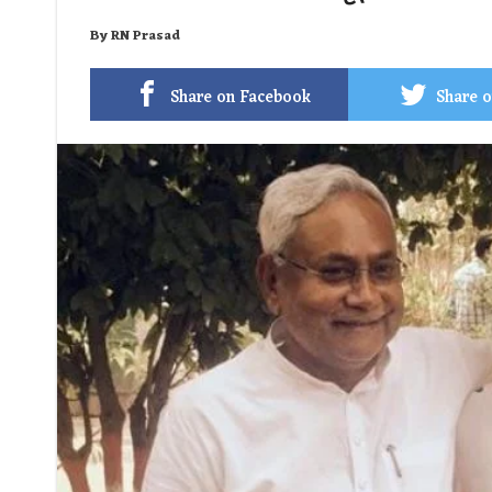
By
RN Prasad
Share on Facebook
Share o