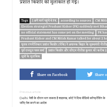
प्रशांत किशोर की मुलाकात हो गई।
Tags
1 अणे मार्ग पहुंचे थे PK
according to sources
CM Nitis
Election strategist Prashant Kishor (PK) suddenly met Biha
no official statement has come yet on the meeting
PK ha
Prashant Kishor and CM Nitish Kumar talked for about 2 h
चुनाव रणनीतिकार प्रशांत किशोर (पीके) ने अचानक बिहार के मुख्यमंत्री नीत
पूर्व राजदूत पवन वर्मा
प्रशांत किशोर और सीएम नीतीश कुमार की करीब 2 
सूत्रों के मुताबिक
Share on Facebook
Share o
Previous article
Delhi: पेशी के दौरान भाग सकता है शाहरुख, कोर्ट ने दिया वीडियो कॉन्फ्रेंसिंग के
जरिए पेश करने का आदेश