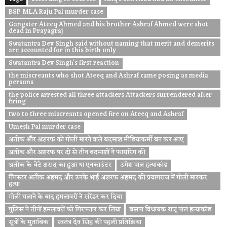
BSP MLA Raju Pal murder case
Gangster Ateeq Ahmed and his brother Ashraf Ahmed were shot
dead in Prayagraj
Swatantra Dev Singh said without naming that merit and demerits
are accounted for in this birth only
Swatantra Dev Singh's first reaction
the miscreants who shot Ateeq and Ashraf came posing as media
persons
the police arrested all three attackers Attackers surrendered after
firing
two to three miscreants opened fire on Ateeq and Ashraf
Umesh Pal murder case
अतीक और अशरफ को गोली मारने वाले बदमाश मीडियाकर्मी बन कर आए
अतीक और अशरफ पर दो से तीन बदमाशों ने फायरिंग की
अतीक के बेटे असद का हुआ था एनकाउंटर
उमेश पाल हत्याकांड
गैंगस्टर अतीक अहमद और उनके भाई अशरफ अहमद की प्रयागराज में गोली मारकर
हत्या
गोली चलाने के बाद हमलावरों ने सरेंडर कर दिया
पुलिस ने तीनों हमलावरों को गिरफ्तार कर लिया
बसपा विधायक राजू पाल हत्याकांड
सूत्रों के मुताबिक
स्वतंत्र देव सिंह की पहली प्रतिक्रिया