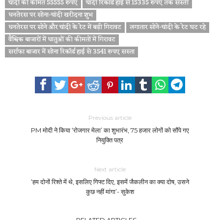
चांदी की कीमत 55555 रुपए
चांदी रिकॉर्ड हाई से 15335 रुपए तक सस्ती
धनतेरस पर सोना-चांदी खरीदना शुभ
धनतेरस पर सोने और चांदी के रेट में बड़ी गिरावट
लगातार सोने-चांदी के रेट घट रहे
वैश्विक बाजारों में धातुओं की कीमतों में गिरावट
सर्राफा बाजार में सोना रिकॉर्ड हाई से 3541 रुपए सस्ता
Previous article
PM मोदी ने किया ‘रोजगार मेला’ का शुभारंभ, 75 हजार लोगों को सौंपे गए
नियुक्ति पत्र
Next article
‘हम दोनों रिश्ते में थे, इसलिए गिफ्ट दिए, इसमें जैकलीन का क्या दोष, उसने
कुछ नहीं मांगा’- सुकेश
RELATED ARTICLES