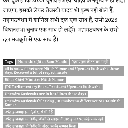
कर चुके हैं कि 2025 चुनाव तेजस्वी यादव के नेतृत्व में ही लड़ा
जाएगा, इसको लेकर तेजस्वी यादव भी कुछ नहीं बोले हैं,
महागठबंधन में शामिल सभी दल एक साथ हैं, सभी 2025
विधानसभा चुनाव एक साथ ही लडे़ंगे, महागठबंधन के सभी
दल मजबूती से एक साथ हैं।
Tags
'Hum' chief Jitan Ram Manjhi
'हम' प्रमुख जीतन राम मांझी
all is not well between Nitish Kumar and Upendra Kushwaha these
days Received a lot of respect inside
Bihar Chief Minister Nitish Kumar
JDU Parliamentary Board President Upendra Kushwaha
Upendra Kushwaha are in headlines these days
Upendra Kushwaha's leaving JDU makes no difference to CM Nitish
Kumar
उपेंद्र कुशवाहा इन दिनों सुर्खियों में हैं
उपेंद्र कुशवाहा का जेडीयू छोड़ने से सीएम नीतीश कुमार पर कोई फर्क नहीं
उपेंद्र कुशवाहा को जेडीयू के अंदर काफी सम्मान मिला