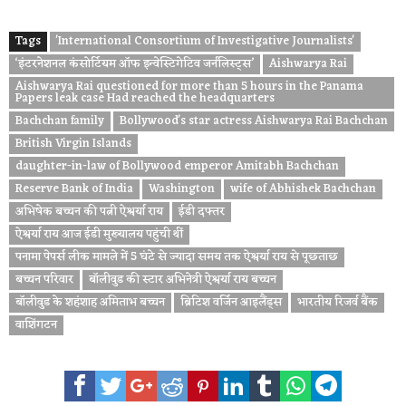
Tags
'International Consortium of Investigative Journalists'
‘इंटरनेशनल कंसोर्टियम ऑफ इन्वेस्टिगेटिव जर्नलिस्ट्स’
Aishwarya Rai
Aishwarya Rai questioned for more than 5 hours in the Panama
Papers leak case Had reached the headquarters
Bachchan family
Bollywood's star actress Aishwarya Rai Bachchan
British Virgin Islands
daughter-in-law of Bollywood emperor Amitabh Bachchan
Reserve Bank of India
Washington
wife of Abhishek Bachchan
अभिषेक बच्चन की पत्नी ऐश्वर्या राय
ईडी दफ्तर
ऐश्वर्या राय आज ईडी मुख्यालय पहुंची थीं
पनामा पेपर्स लीक मामले में 5 घंटे से ज्यादा समय तक ऐश्वर्या राय से पूछताछ
बच्चन परिवार
बॉलीवुड की स्टार अभिनेत्री ऐश्वर्या राय बच्चन
बॉलीवुड के शहंशाह अमिताभ बच्चन
ब्रिटिश वर्जिन आइलैंड्स
भारतीय रिजर्व बैंक
वाशिंगटन