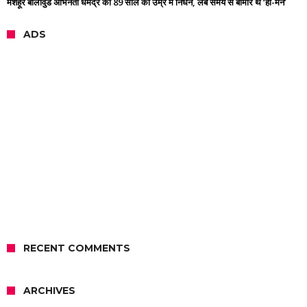
मशहूर बॉलीवुड अभिनेता धर्मेंद्र का 89 साल की उम्र में निधन, लंबे समय से बीमार थे ‘ही-मैन’
ADS
RECENT COMMENTS
ARCHIVES