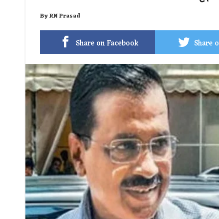
By
RN Prasad
Share on Facebook
Share o