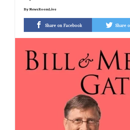
By
NewsRoomLive
Share on Facebook
Share o