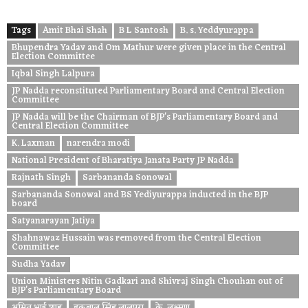
Tags
Amit Bhai Shah
B L Santosh
B. s. Yeddyurappa
Bhupendra Yadav and Om Mathur were given place in the Central
Election Committee
Iqbal Singh Lalpura
JP Nadda reconstituted Parliamentary Board and Central Election
Committee
JP Nadda will be the Chairman of BJP's Parliamentary Board and
Central Election Committee
K. Laxman
narendra modi
National President of Bharatiya Janata Party JP Nadda
Rajnath Singh
Sarbananda Sonowal
Sarbananda Sonowal and BS Yediyurappa inducted in the BJP
board
Satyanarayan Jatiya
Shahnawaz Hussain was removed from the Central Election
Committee
Sudha Yadav
Union Ministers Nitin Gadkari and Shivraj Singh Chouhan out of
BJP's Parliamentary Board
अमित भाई शाह
इकबाल सिंह लालपुरा
के. लक्ष्मण