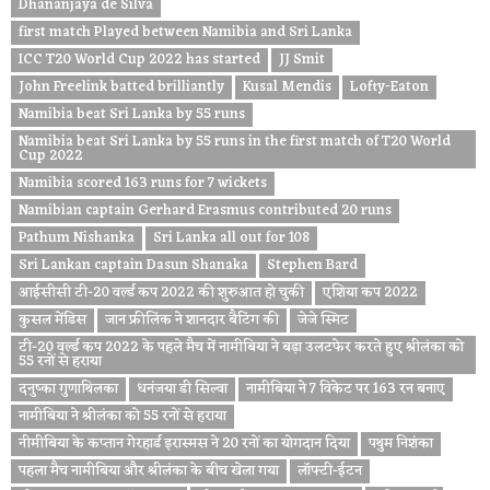
Dhananjaya de Silva
first match Played between Namibia and Sri Lanka
ICC T20 World Cup 2022 has started
JJ Smit
John Freelink batted brilliantly
Kusal Mendis
Lofty-Eaton
Namibia beat Sri Lanka by 55 runs
Namibia beat Sri Lanka by 55 runs in the first match of T20 World
Cup 2022
Namibia scored 163 runs for 7 wickets
Namibian captain Gerhard Erasmus contributed 20 runs
Pathum Nishanka
Sri Lanka all out for 108
Sri Lankan captain Dasun Shanaka
Stephen Bard
आईसीसी टी-20 वर्ल्ड कप 2022 की शुरुआत हो चुकी
एशिया कप 2022
कुसल मेंडिस
जान फ्रीलिंक ने शानदार बैटिंग की
जेजे स्मिट
टी-20 वर्ल्ड कप 2022 के पहले मैच में नामीबिया ने बड़ा उलटफेर करते हुए श्रीलंका को
55 रनों से हराया
दनुष्का गुणाथिलका
धनंजया डी सिल्वा
नामीबिया ने 7 विकेट पर 163 रन बनाए
नामीबिया ने श्रीलंका को 55 रनों से हराया
नीमीबिया के कप्तान गेरहार्ड इरास्मस ने 20 रनों का योगदान दिया
पथुम निशंका
पहला मैच नामीबिया और श्रीलंका के बीच खेला गया
लॉफ्टी-ईटन