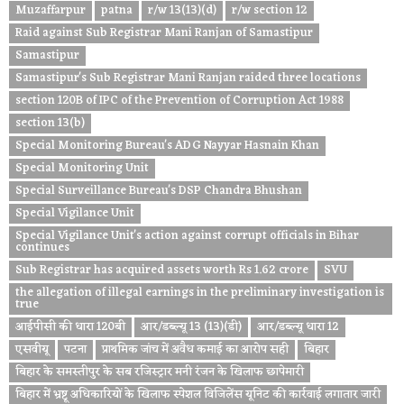
Muzaffarpur
patna
r/w 13(13)(d)
r/w section 12
Raid against Sub Registrar Mani Ranjan of Samastipur
Samastipur
Samastipur's Sub Registrar Mani Ranjan raided three locations
section 120B of IPC of the Prevention of Corruption Act 1988
section 13(b)
Special Monitoring Bureau's ADG Nayyar Hasnain Khan
Special Monitoring Unit
Special Surveillance Bureau's DSP Chandra Bhushan
Special Vigilance Unit
Special Vigilance Unit's action against corrupt officials in Bihar
continues
Sub Registrar has acquired assets worth Rs 1.62 crore
SVU
the allegation of illegal earnings in the preliminary investigation is
true
आईपीसी की धारा 120बी
आर/डब्ल्यू 13 (13)(डी)
आर/डब्ल्यू धारा 12
एसवीयू
पटना
प्राथमिक जांच में अवैध कमाई का आरोप सही
बिहार
बिहार के समस्तीपुर के सब रजिस्ट्रार मनी रंजन के खिलाफ छापेमारी
बिहार में भ्रष्टू अधिकारियों के खिलाफ स्पेशल विजिलेंस यूनिट की कार्रवाई लगातार जारी