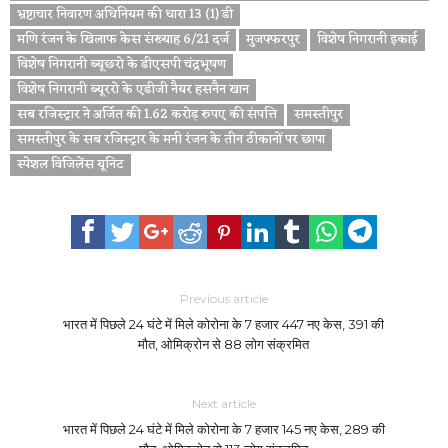
भ्रष्टाचार निवारण अधिनियम की धारा 13 (1) डी
मणि रंजन के खिलाफ केस संख्याह 6/21 दर्ज
मुजफ्फरपुर
विशेष निगरानी इकाई
विशेष निगरानी ब्यूछरो के डीएसपी चंद्रभूषण
विशेष निगरानी ब्यूररो के एडीजी नैयर हसनैन खान
सब रजिस्ट्रार ने अर्जित की 1.62 करोड़ रुपए की संपत्ति
समस्तीपुर
समस्तीपुर के सब रजिस्ट्रार के मनी रंजन के तीन ठीकानों पर छापा
स्पेशल विजिलेंस यूनिट
Previous article
भारत में पिछले 24 घंटे में मिले कोरोना के 7 हजार 447 नए केस, 391 की
मौत, ओमिक्रोन से 88 लोग संक्रमित
Next article
भारत में पिछले 24 घंटे में मिले कोरोना के 7 हजार 145 नए केस, 289 की